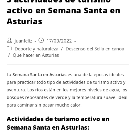
activo en Semana Santa en
Asturias
Autor
Publicación
juanfeliz
17/03/2022
de
de
Categoría
Deporte y naturaleza
/
Descenso del Sella en canoa
la
la
de
/
Que hacer en Asturias
entrada:
entrada:
la
entrada:
La
Semana Santa en Asturias
es una de la épocas ideales
para practicar todo tipo de actividades de turismo activo y
aventura. Los ríos están en los mejores niveles de agua, los
bosques rebosantes de verde y la temperatura suave, ideal
para caminar sin pasar mucho calor.
Actividades de turismo activo en
Semana Santa en Asturias: