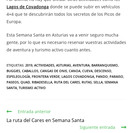
Lagos de Covadonga
donde se puede subir en vehículos
4×4 que te descubrirán todos los secretos de los Picos de
Europa.
Esta Semana Santa en Asturias va a venir seguro mucha
gente, por lo que es necesario reservar vuestras actividades
de aventura y turismo activo cuanto antes.
ETIQUETAS:
2019
,
ACTIVIDADES
,
ASTURIAS
,
AVENTURA
,
BARRANQUISMO
,
BUGGIES
,
CABALLOS
,
CANGAS DE ONIS
,
CANOA
,
CUEVA
,
DESCENSO
,
ESPELEOLOGÍA
,
FRONTERA VERDE
,
LAGOS COVADONGA
,
PANDO
,
PARAISO
,
PASEOS
,
QUAD
,
RIBADESELLA
,
RUTA DEL CARES
,
RUTAS
,
SELLA
,
SEMANA
SANTA
,
TURISMO ACTIVO
Leer
Entrada anterior
más
La ruta del Cares en Semana Santa
artículos
Siguiente entrada