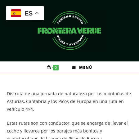
Saltar
al
ES
contenido
0
MENÚ
Disfruta de una jornada de naturaleza por las montañas de
Asturias, Cantabria y los Picos de Europa en una ruta en
vehículo 4×4.
Estas rutas son con conductor, que se encarga de llevar el
coche y llevaros por los parajes más bonitos y
espectaculares de la zona de Picos de Europa.