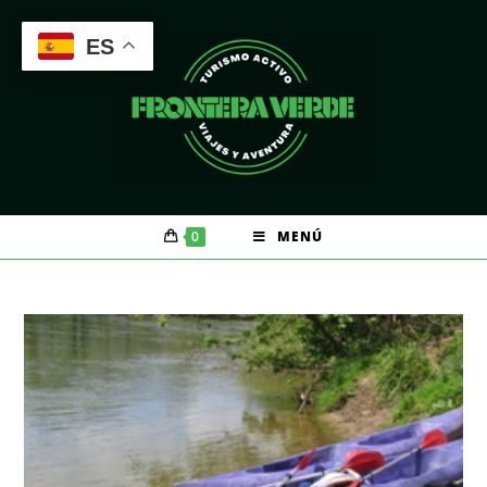
ES
0
MENÚ