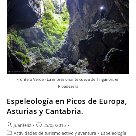
Frontera Verde - La impresionante cueva de Tinganón, en
Ribadesella
Espeleología en Picos de Europa,
Asturias y Cantabria.
Autor
Publicación
juanfeliz
25/03/2015
de
de
Categoría
Actividades de turismo activo y aventura
/
Espeleología