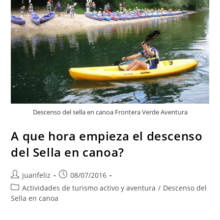
Descenso del sella en canoa Frontera Verde Aventura
A que hora empieza el descenso
del Sella en canoa?
Autor
Publicación
juanfeliz
08/07/2016
de
de
Categoría
Actividades de turismo activo y aventura
/
Descenso del
la
la
de
Sella en canoa
entrada:
entrada:
la
entrada: