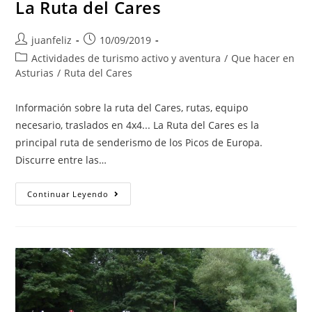
La Ruta del Cares
Autor
Publicación
juanfeliz
10/09/2019
de
de
Categoría
Actividades de turismo activo y aventura
/
Que hacer en
la
la
de
Asturias
/
Ruta del Cares
entrada:
entrada:
la
entrada:
Información sobre la ruta del Cares, rutas, equipo
necesario, traslados en 4x4... La Ruta del Cares es la
principal ruta de senderismo de los Picos de Europa.
Discurre entre las…
La
Continuar Leyendo
Ruta
Del
Cares