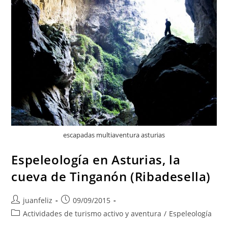
De
Onís
escapadas multiaventura asturias
Espeleología en Asturias, la
cueva de Tinganón (Ribadesella)
Autor
Publicación
juanfeliz
09/09/2015
de
de
Categoría
Actividades de turismo activo y aventura
/
Espeleología
la
la
de