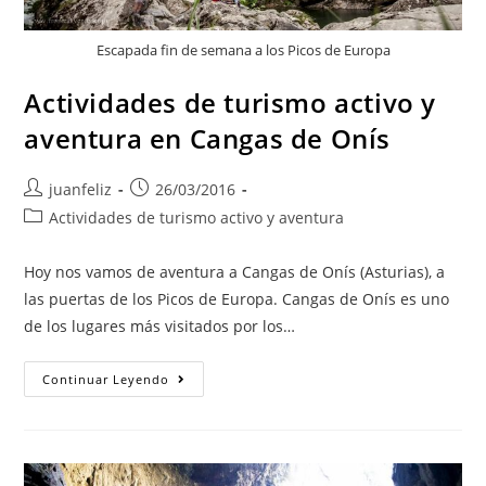
Escapada fin de semana a los Picos de Europa
Actividades de turismo activo y
aventura en Cangas de Onís
Autor
Publicación
juanfeliz
26/03/2016
de
de
Categoría
Actividades de turismo activo y aventura
la
la
de
entrada:
entrada:
la
Hoy nos vamos de aventura a Cangas de Onís (Asturias), a
entrada:
las puertas de los Picos de Europa. Cangas de Onís es uno
de los lugares más visitados por los…
Actividades
Continuar Leyendo
De
Turismo
Activo
Y
Aventura
En
Cangas