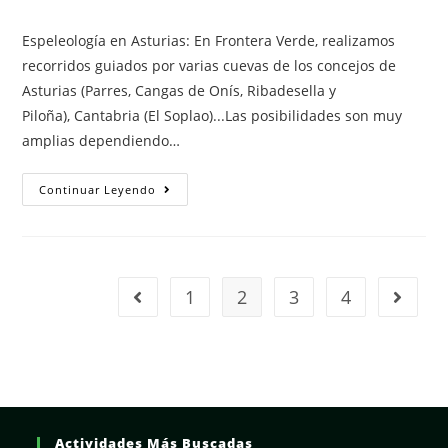
la
la
de
entrada:
entrada:
la
Espeleología en Asturias: En Frontera Verde, realizamos
entrada:
recorridos guiados por varias cuevas de los concejos de
Asturias (Parres, Cangas de Onís, Ribadesella y
Piloña), Cantabria (El Soplao)...Las posibilidades son muy
amplias dependiendo…
Espeleología
Continuar Leyendo
En
Picos
De
Europa,
Asturias
Y
Cantabria.
1
2
3
4
Ir a la página anterior
Ir a la 
Actividades Más Buscadas