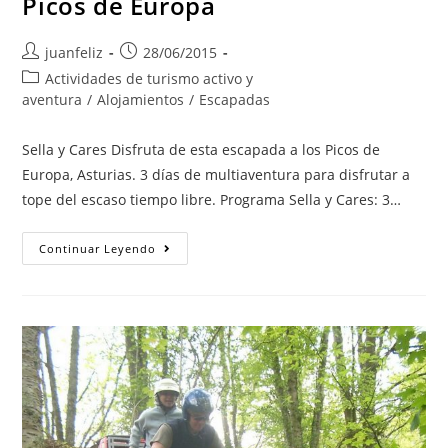
Picos de Europa
Autor
Publicación
juanfeliz
28/06/2015
de
de
Categoría
Actividades de turismo activo y
la
la
de
aventura
/
Alojamientos
/
Escapadas
entrada:
entrada:
la
entrada:
Sella y Cares Disfruta de esta escapada a los Picos de
Europa, Asturias. 3 días de multiaventura para disfrutar a
tope del escaso tiempo libre. Programa Sella y Cares: 3…
Escapada
Continuar Leyendo
Sella
Y
Cares
A
Los
Picos
De
Europa