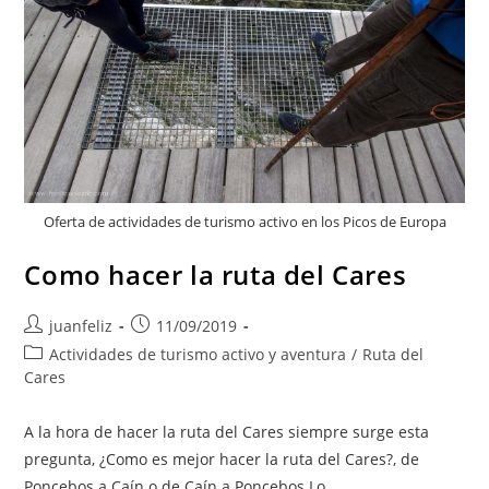
Oferta de actividades de turismo activo en los Picos de Europa
Como hacer la ruta del Cares
Autor
Publicación
juanfeliz
11/09/2019
de
de
Categoría
Actividades de turismo activo y aventura
/
Ruta del
la
la
de
Cares
entrada:
entrada:
la
entrada:
A la hora de hacer la ruta del Cares siempre surge esta
pregunta, ¿Como es mejor hacer la ruta del Cares?, de
Poncebos a Caín o de Caín a Poncebos.Lo…