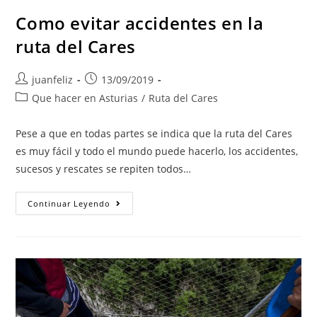
Como evitar accidentes en la
ruta del Cares
Autor
Publicación
juanfeliz
13/09/2019
de
de
Categoría
Que hacer en Asturias
/
Ruta del Cares
la
la
de
entrada:
entrada:
la
Pese a que en todas partes se indica que la ruta del Cares
entrada:
es muy fácil y todo el mundo puede hacerlo, los accidentes,
sucesos y rescates se repiten todos…
Como
Continuar Leyendo
Evitar
Accidentes
En
La
Ruta
Del
Cares