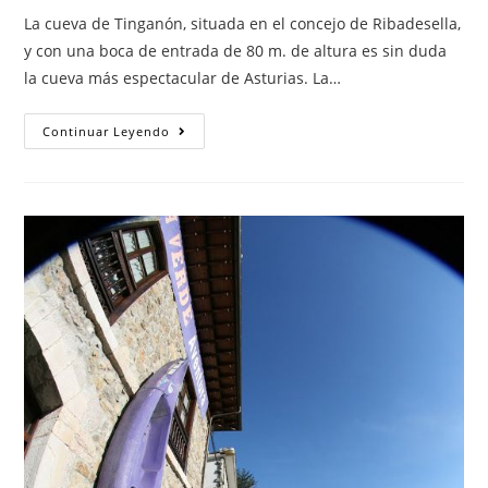
entrada:
entrada:
la
La cueva de Tinganón, situada en el concejo de Ribadesella,
entrada:
y con una boca de entrada de 80 m. de altura es sin duda
la cueva más espectacular de Asturias. La…
Espeleología
Continuar Leyendo
En
Asturias,
La
Cueva
De
Tinganón
(Ribadesella)