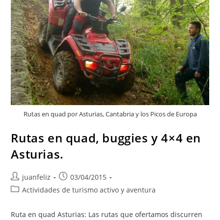
Rutas en quad por Asturias, Cantabria y los Picos de Europa
Rutas en quad, buggies y 4×4 en
Asturias.
Autor
Publicación
juanfeliz
03/04/2015
de
de
Categoría
Actividades de turismo activo y aventura
la
la
de
entrada:
entrada:
la
Ruta en quad Asturias: Las rutas que ofertamos discurren