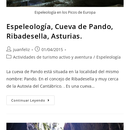
Espeleología en los Picos de Europa
Espeleología, Cueva de Pando,
Ribadesella, Asturias.
Autor
Publicación
juanfeliz
01/04/2015
de
de
Categoría
Actividades de turismo activo y aventura
/
Espeleología
la
la
de
entrada:
entrada:
la
La cueva de Pando está situada en la localidad del mismo
entrada:
nombre: Pando. En el concejo de Ribadesella y muy cerca
de la Autovia del Cantábrico. . Es una cueva…
Espeleología,
Continuar Leyendo
Cueva
De
Pando,
Ribadesella,
Asturias.