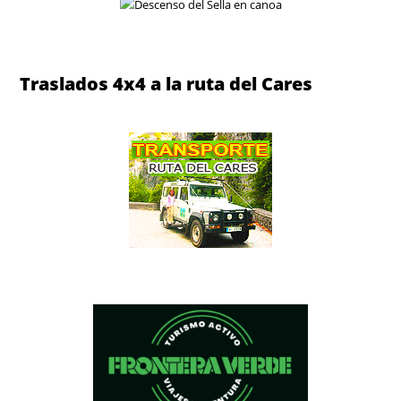
Descenso del Sella en canoa
Traslados 4x4 a la ruta del Cares
Traslados 4x4 a la ruta del Cares