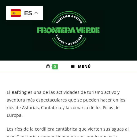
Saltar
al
ES
contenido
0
MENÚ
El
Rafting
es una de las actividades de turismo activo y
aventura más espectaculares que se pueden hacer en los
ríos de Asturias, Cantabria y la comarca de los Picos de
Europa.
Los ríos de la cordillera cantábrica que vierten sus aguas al
más Cantábrico apenas tienen presas, por lo que esta