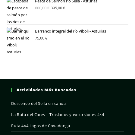
Pesca de Salmón río Sella - Asturias
600,00
€
395,00
€
Barranco integral del río Viboli - Asturias
75,00
€
Actividades Más Buscadas
Descenso del Sella en canoa
La Ruta del Cares – Traslados y excursiones 4×4
Ruta 4×4 Lagos de Covadonga