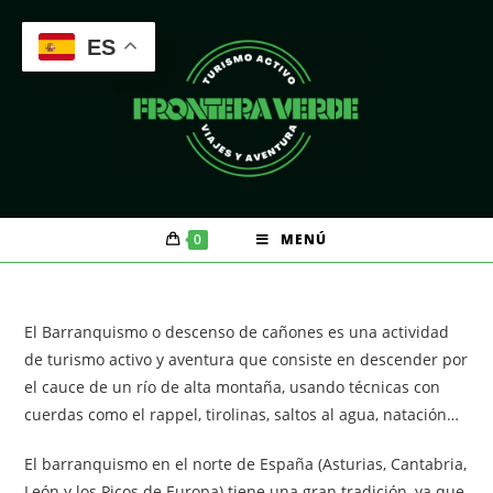
Saltar
al
ES
contenido
0
MENÚ
El Barranquismo o descenso de cañones es una actividad
de turismo activo y aventura que consiste en descender por
el cauce de un río de alta montaña, usando técnicas con
cuerdas como el rappel, tirolinas, saltos al agua, natación…
El barranquismo en el norte de España (Asturias, Cantabria,
León y los Picos de Europa) tiene una gran tradición, ya que