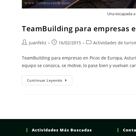
Una escapada a 
TeamBuilding para empresas en
Autor
Publicación
Categoría
juanfeliz
16/02/2015
Actividades de turis
de
de
de
la
la
la
TeamBuilding para empresas en Picos de Europa, Asturi
entrada:
entrada:
entrada:
equipo se conozca, se motive, lo pase bien y vuelvan c
TeamBuilding
Continuar Leyendo
Para
Empresas
En
Picos
De
Europa,
Asturias.
Actividades Más Buscadas
Conta